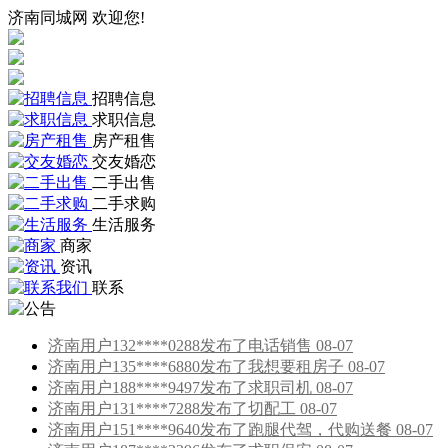
济南同城网 欢迎您!
招聘信息
求职信息
房产租售
交友婚恋
二手出售
二手求购
生活服务
商家
资讯
联系
济南用户132****0288发布了电话销售 08-07
济南用户135****6880发布了我想要租房子 08-07
济南用户188****9497发布了求职司机 08-07
济南用户131****7288发布了切配工 08-07
济南用户151****9640发布了跑腿代驾，代购送餐 08-07