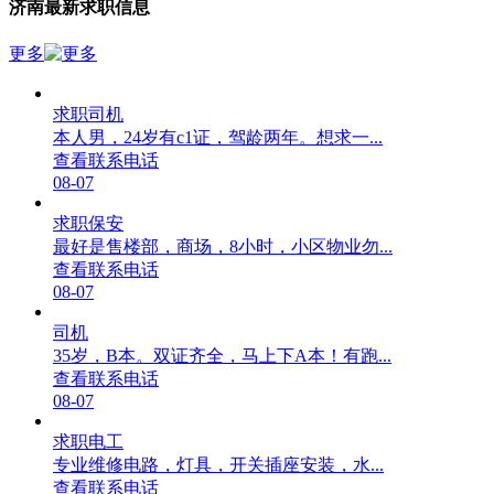
济南最新求职信息
更多
求职司机
本人男，24岁有c1证，驾龄两年。想求一...
查看联系电话
08-07
求职保安
最好是售楼部，商场，8小时，小区物业勿...
查看联系电话
08-07
司机
35岁，B本。双证齐全，马上下A本！有跑...
查看联系电话
08-07
求职电工
专业维修电路，灯具，开关插座安装，水...
查看联系电话