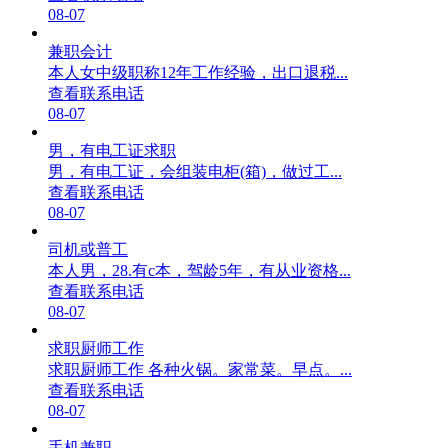
08-07
兼职会计
本人女中级职称12年工作经验，出口退税...
查看联系电话
08-07
男，有电工证求职
男，有电工证，会组装电柜(箱)，做过工...
查看联系电话
08-07
司机或普工
本人男，28.有c本，驾龄5年，有从业资格...
查看联系电话
08-07
求职厨师工作
求职厨师工作 各种火锅。家常菜。早点。...
查看联系电话
08-07
手机兼职