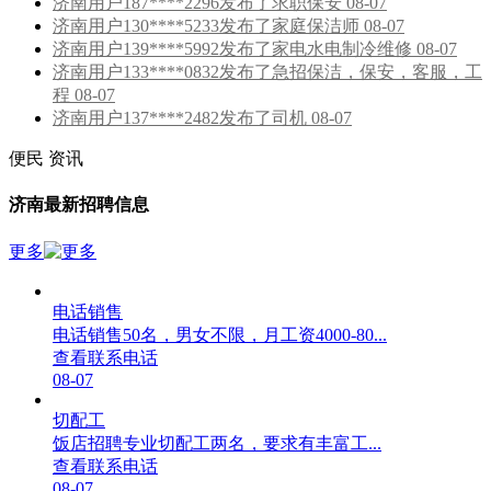
济南用户187****2296发布了求职保安 08-07
济南用户130****5233发布了家庭保洁师 08-07
济南用户139****5992发布了家电水电制冷维修 08-07
济南用户133****0832发布了急招保洁，保安，客服，工
程 08-07
济南用户137****2482发布了司机 08-07
便民
资讯
济南最新招聘信息
更多
电话销售
电话销售50名，男女不限，月工资4000-80...
查看联系电话
08-07
切配工
饭店招聘专业切配工两名，要求有丰富工...
查看联系电话
08-07