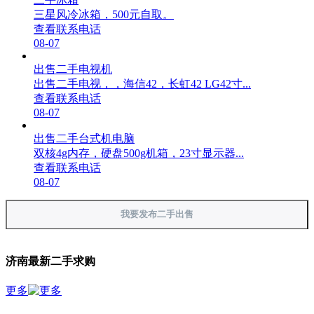
三星风冷冰箱，500元自取。
查看联系电话
08-07
出售二手电视机
出售二手电视，，海信42，长虹42 LG42寸...
查看联系电话
08-07
出售二手台式机电脑
双核4g内存，硬盘500g机箱，23寸显示器...
查看联系电话
08-07
我要发布二手出售
济南最新二手求购
更多